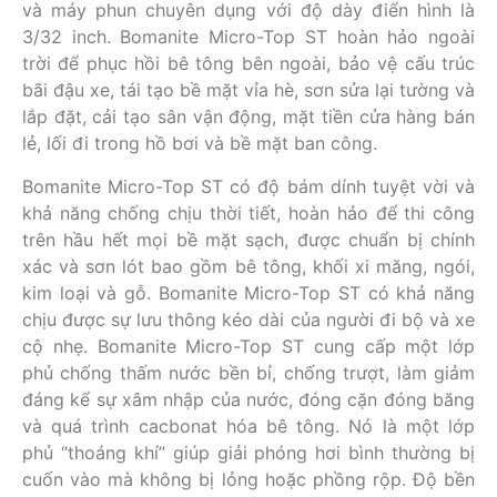
và máy phun chuyên dụng với độ dày điển hình là
3/32 inch. Bomanite Micro-Top ST hoàn hảo ngoài
trời để phục hồi bê tông bên ngoài, bảo vệ cấu trúc
bãi đậu xe, tái tạo bề mặt vỉa hè, sơn sửa lại tường và
lắp đặt, cải tạo sân vận động, mặt tiền cửa hàng bán
lẻ, lối đi trong hồ bơi và bề mặt ban công.
Bomanite Micro-Top ST có độ bám dính tuyệt vời và
khả năng chống chịu thời tiết, hoàn hảo để thi công
trên hầu hết mọi bề mặt sạch, được chuẩn bị chính
xác và sơn lót bao gồm bê tông, khối xi măng, ngói,
kim loại và gỗ. Bomanite Micro-Top ST có khả năng
chịu được sự lưu thông kéo dài của người đi bộ và xe
cộ nhẹ. Bomanite Micro-Top ST cung cấp một lớp
phủ chống thấm nước bền bỉ, chống trượt, làm giảm
đáng kể sự xâm nhập của nước, đóng cặn đóng băng
và quá trình cacbonat hóa bê tông. Nó là một lớp
phủ “thoáng khí” giúp giải phóng hơi bình thường bị
cuốn vào mà không bị lỏng hoặc phồng rộp. Độ bền