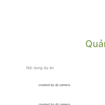
Quả
Nội dung dự án
created by dji camera
created by dji camera