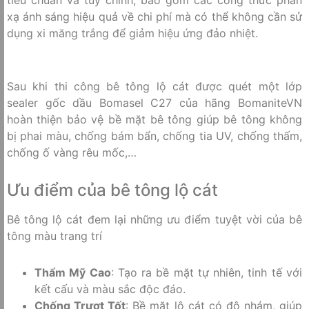
tiêu chuẩn và tùy chỉnh, bao gồm các công thức phản
xạ ánh sáng hiệu quả về chi phí mà có thể không cần sử
dụng xi măng trắng để giảm hiệu ứng đảo nhiệt.
Sau khi thi công bê tông lộ cát được quét một lớp
sealer gốc dầu Bomasel C27 của hãng BomaniteVN
hoàn thiện bảo vệ bề mặt bê tông giúp bê tông không
bị phai màu, chống bám bẩn, chống tia UV, chống thấm,
chống ố vàng rêu mốc,…
Ưu điểm của bê tông lộ cát
Bê tông lộ cát đem lại những ưu điểm tuyệt vời của bê
tông màu trang trí
Thẩm Mỹ Cao
: Tạo ra bề mặt tự nhiên, tinh tế với
kết cấu và màu sắc độc đáo.
Chống Trượt Tốt
: Bề mặt lộ cát có độ nhám, giúp